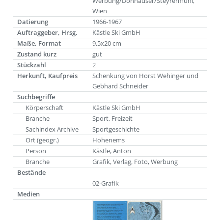
Werbung/Donhauser/Steyrermühl,
Wien
Datierung
1966-1967
Auftraggeber, Hrsg.
Kästle Ski GmbH
Maße, Format
9,5x20 cm
Zustand kurz
gut
Stückzahl
2
Herkunft, Kaufpreis
Schenkung von Horst Wehinger und
Gebhard Schneider
Suchbegriffe
Körperschaft
Kästle Ski GmbH
Branche
Sport, Freizeit
Sachindex Archive
Sportgeschichte
Ort (geogr.)
Hohenems
Person
Kästle, Anton
Branche
Grafik, Verlag, Foto, Werbung
Bestände
02-Grafik
Medien