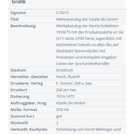
Grafik
Signatur
C/5015
Titel
Werbekatalog der Kästle Ski GmbH
Beschreibung
Werbekatalog der Kästle Kollektion
1974/75 mit der Produktpalette an Ski
(X11-Serie, CPM-Serie, Jugendski); mit
technischen Details zu allen Ski; auf
Deckblatt Skirennläufer; mit
Preislisten und Komplett-Angebot
Listen der Sportartikelhändler
Stadium
Enddruck
Hersteller, Gestalter
Ferch, Rudolf
Druckerei, Verlag
F. Sochor, Zell a. See
Druckort
Zell am See
Datierung
1974-1975
Auftraggeber, Hrsg.
Kästle Ski GmbH
Maße, Format
DIN A4
Zustand kurz
gut
Stückzahl
2
Herkunft, Kaufpreis
Schenkung von Horst Wehinger und