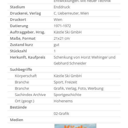
Entwicklungen. Mit neuer Technik
Stadium
Enddruck
Druckerei, Verlag
C. Ueberreuter, Wien
Druckort
Wien
Datierung
1971-1972
Auftraggeber, Hrsg.
Kästle Ski GmbH
Maße, Format
21x21 cm
Zustand kurz
gut
Stückzahl
1
Herkunft, Kaufpreis
Schenkung von Horst Wehinger und
Gebhard Schneider
Suchbegriffe
Körperschaft
Kästle Ski GmbH
Branche
Sport, Freizeit
Branche
Grafik, Verlag, Foto, Werbung
Sachindex Archive
Sportgeschichte
Ort (geogr.)
Hohenems
Bestände
02-Grafik
Medien