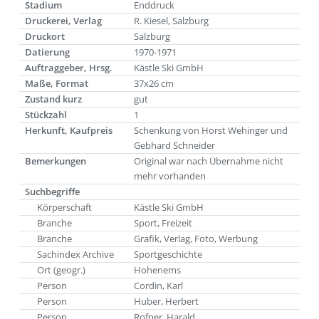
Stadium
Enddruck
Druckerei, Verlag
R. Kiesel, Salzburg
Druckort
Salzburg
Datierung
1970-1971
Auftraggeber, Hrsg.
Kästle Ski GmbH
Maße, Format
37x26 cm
Zustand kurz
gut
Stückzahl
1
Herkunft, Kaufpreis
Schenkung von Horst Wehinger und
Gebhard Schneider
Bemerkungen
Original war nach Übernahme nicht
mehr vorhanden
Suchbegriffe
Körperschaft
Kästle Ski GmbH
Branche
Sport, Freizeit
Branche
Grafik, Verlag, Foto, Werbung
Sachindex Archive
Sportgeschichte
Ort (geogr.)
Hohenems
Person
Cordin, Karl
Person
Huber, Herbert
Person
Rofner, Harald