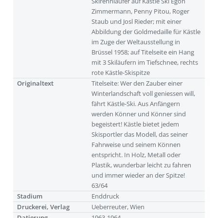
Skirennläufer auf Kästle Ski Egon
Zimmermann, Penny Pitou, Roger
Staub und Josl Rieder; mit einer
Abbildung der Goldmedaille für Kästle
im Zuge der Weltausstellung in
Brüssel 1958; auf Titelseite ein Hang
mit 3 Skiläufern im Tiefschnee, rechts
rote Kästle-Skispitze
Originaltext
Titelseite: Wer den Zauber einer
Winterlandschaft voll geniessen will,
fährt Kästle-Ski. Aus Anfängern
werden Könner und Könner sind
begeistert! Kästle bietet jedem
Skisportler das Modell, das seiner
Fahrweise und seinem Können
entspricht. In Holz, Metall oder
Plastik, wunderbar leicht zu fahren
und immer wieder an der Spitze!
63/64
Stadium
Enddruck
Druckerei, Verlag
Ueberreuter, Wien
Datierung
1963-1964