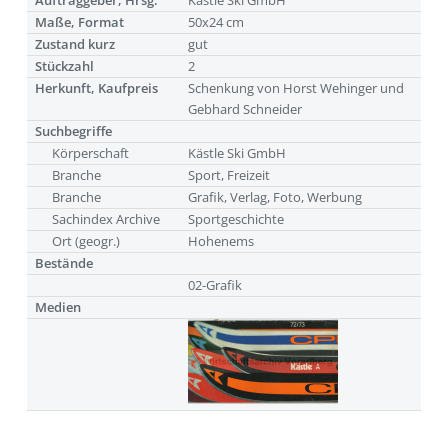
Auftraggeber, Hrsg.
Kästle Ski GmbH
Maße, Format
50x24 cm
Zustand kurz
gut
Stückzahl
2
Herkunft, Kaufpreis
Schenkung von Horst Wehinger und
Gebhard Schneider
Suchbegriffe
Körperschaft
Kästle Ski GmbH
Branche
Sport, Freizeit
Branche
Grafik, Verlag, Foto, Werbung
Sachindex Archive
Sportgeschichte
Ort (geogr.)
Hohenems
Bestände
02-Grafik
Medien