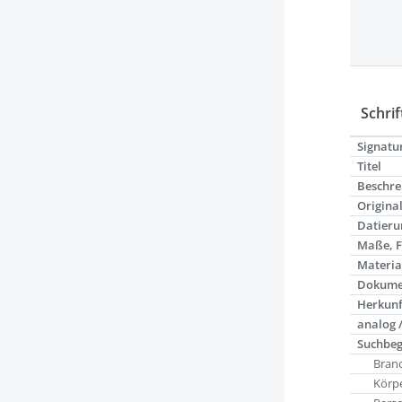
Schrif
Signatu
Titel
Beschre
Origina
Datieru
Maße, 
Materia
Dokume
Herkunf
analog /
Suchbeg
Bran
Körpe