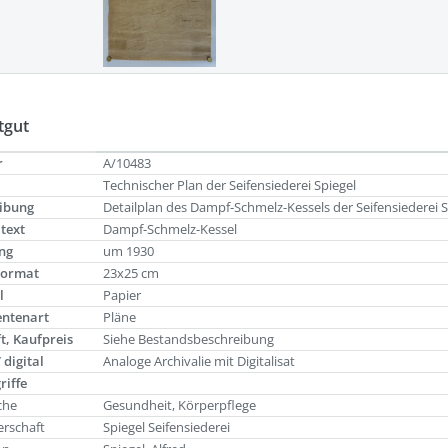
tgut
r
A/10483
Technischer Plan der Seifensiederei Spiegel
ibung
Detailplan des Dampf-Schmelz-Kessels der Seifensiederei Sp
ltext
Dampf-Schmelz-Kessel
ng
um 1930
Format
23x25 cm
l
Papier
ntenart
Pläne
t, Kaufpreis
Siehe Bestandsbeschreibung
 digital
Analoge Archivalie mit Digitalisat
riffe
che
Gesundheit, Körperpflege
rschaft
Spiegel Seifensiederei