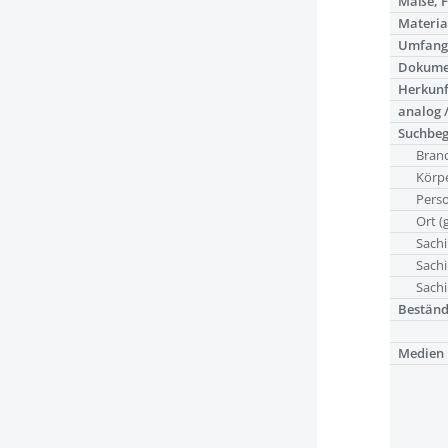
Maße, 
Materia
Umfan
Dokume
Herkunf
analog /
Suchbeg
Bran
Körpe
Pers
Ort (
Sachi
Sachi
Sachi
Bestän
Medien