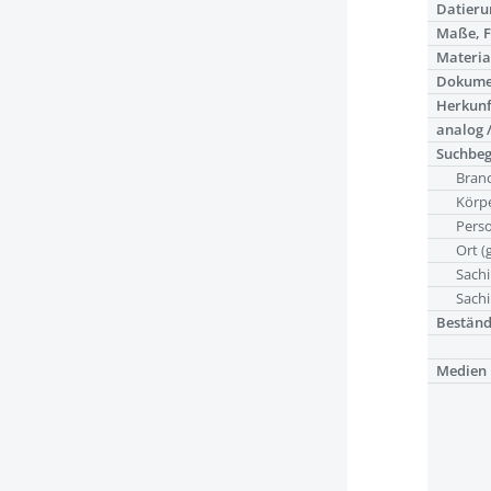
Datieru
Maße, 
Materia
Dokume
Herkunf
analog /
Suchbeg
Bran
Körpe
Pers
Ort (
Sachi
Sachi
Bestän
Medien