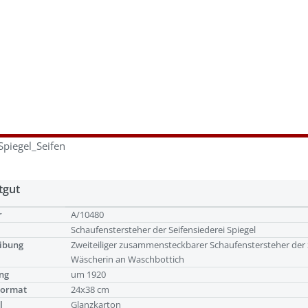
Spiegel_Seifen
tgut
r
A/10480
Schaufenstersteher der Seifensiederei Spiegel
ibung
Zweiteiliger zusammensteckbarer Schaufenstersteher der S
Wäscherin an Waschbottich
ng
um 1920
Format
24x38 cm
l
Glanzkarton