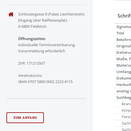
Schlossergasse 8 (Palais Liechtenstein)
Schrif
Eingang über Raiffeisenplatz
A-6800 Feldkirch
Signatu
Titel
Öffnungszeiten
Beschre
individuelle Terminvereinbarung,
Origina
Voranmeldung erforderlich
Datieru
Maße, 
ZVR: 171213507
Materia
Umfan
Vereinskonto:
Dokume
IBAN AT07 5800 0002 2223 4115
Herkunf
analog /
Suchbeg
Bran
Körpe
Pers
ZUM ANFANG
Sachi
Sachi