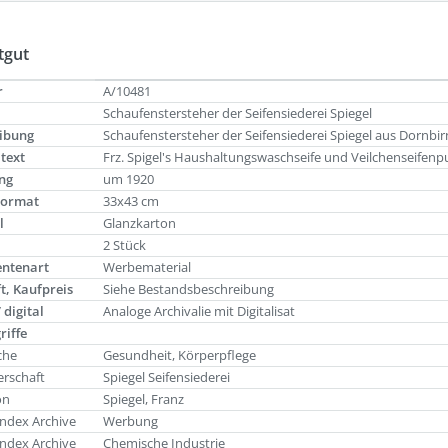
tgut
r
A/10481
Schaufenstersteher der Seifensiederei Spiegel
ibung
Schaufenstersteher der Seifensiederei Spiegel aus Dornb
ltext
Frz. Spigel's Haushaltungswaschseife und Veilchenseifenp
ng
um 1920
Format
33x43 cm
l
Glanzkarton
g
2 Stück
ntenart
Werbematerial
t, Kaufpreis
Siehe Bestandsbeschreibung
 digital
Analoge Archivalie mit Digitalisat
riffe
che
Gesundheit, Körperpflege
rschaft
Spiegel Seifensiederei
on
Spiegel, Franz
ndex Archive
Werbung
ndex Archive
Chemische Industrie