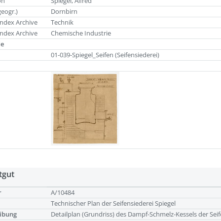
on
Spiegel, Alfred
geogr.)
Dornbirn
ndex Archive
Technik
ndex Archive
Chemische Industrie
de
01-039-Spiegel_Seifen (Seifensiederei)
tgut
r
A/10484
Technischer Plan der Seifensiederei Spiegel
ibung
Detailplan (Grundriss) des Dampf-Schmelz-Kessels der Seife