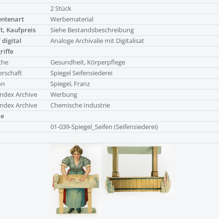
g
2 Stück
ntenart
Werbematerial
t, Kaufpreis
Siehe Bestandsbeschreibung
 digital
Analoge Archivalie mit Digitalisat
riffe
che
Gesundheit, Körperpflege
rschaft
Spiegel Seifensiederei
on
Spiegel, Franz
ndex Archive
Werbung
ndex Archive
Chemische Industrie
de
01-039-Spiegel_Seifen (Seifensiederei)