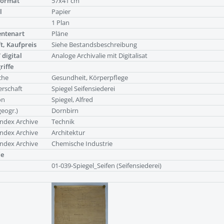
Format
57x41 cm
l
Papier
g
1 Plan
ntenart
Pläne
t, Kaufpreis
Siehe Bestandsbeschreibung
 digital
Analoge Archivalie mit Digitalisat
riffe
che
Gesundheit, Körperpflege
rschaft
Spiegel Seifensiederei
on
Spiegel, Alfred
geogr.)
Dornbirn
ndex Archive
Technik
ndex Archive
Architektur
ndex Archive
Chemische Industrie
de
01-039-Spiegel_Seifen (Seifensiederei)