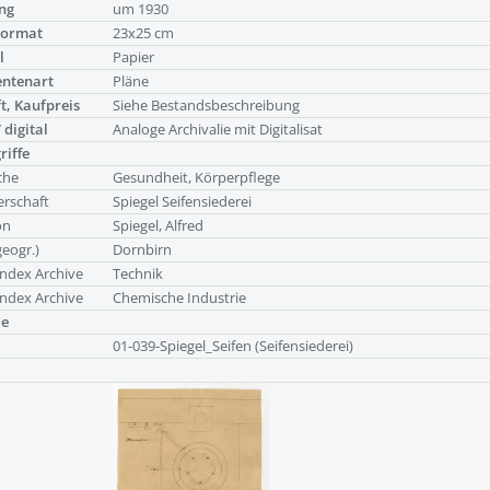
ng
um 1930
Format
23x25 cm
l
Papier
ntenart
Pläne
t, Kaufpreis
Siehe Bestandsbeschreibung
 digital
Analoge Archivalie mit Digitalisat
riffe
che
Gesundheit, Körperpflege
rschaft
Spiegel Seifensiederei
on
Spiegel, Alfred
geogr.)
Dornbirn
ndex Archive
Technik
ndex Archive
Chemische Industrie
de
01-039-Spiegel_Seifen (Seifensiederei)