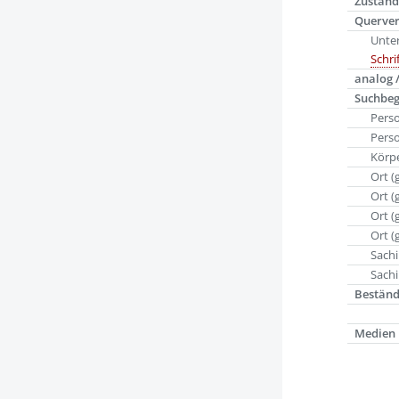
Zustand
Querve
Unte
Schri
analog /
Suchbeg
Pers
Pers
Körpe
Ort (
Ort (
Ort (
Ort (
Sachi
Sachi
Bestän
Medien