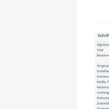
Schrif
Signatu
Titel
Beschre
Origina
Erstelle
Datieru
Maße, 
Materia
Umfan
Dokume
Zustand
Querve