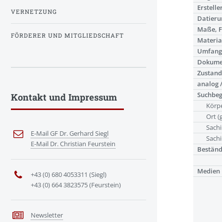
Erstelle
VERNETZUNG
Datieru
Maße, 
FÖRDERER UND MITGLIEDSCHAFT
Materia
Umfan
Dokume
Zustand
analog /
Suchbeg
Kontakt und Impressum
Körpe
Ort (
Sachi
E-Mail GF Dr. Gerhard Siegl
Sachi
E-Mail Dr. Christian Feurstein
Bestän
Medien
+43 (0) 680 4053311 (Siegl)
+43 (0) 664 3823575 (Feurstein)
Newsletter