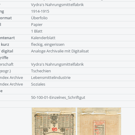
r
Vydra's Nahrungsmittelfabrik
ng
1914-1915
Format
Überfolio
l
Papier
g
1 Blatt
ntenart
Kalenderblatt
 kurz
fleckig, eingerissen
 digital
Analoge Archivalie mit Digitalisat
riffe
rschaft
Vydra's Nahrungsmittelfabrik
geogr.)
Tschechien
ndex Archive
Lebensmittelindustrie
ndex Archive
Soziales
de
50-100-01-Einzelnes_Schriftgut