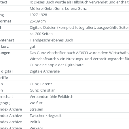
ltext
II; Dieses Buch wurde als Hilfsbuch verwendet und enthält
r
Müllerei Gebr. Gunz; Lorenz Gunz
ng
1927-1928
Format
25x39 cm
l
Digitale Dateien (komplett fotografiert, ausgewählte Seite
g
ca. 200 Seiten
ntenart
Handgeschriebenes Buch
 kurz
gut
ungen
Das Gunz-Abschriftenbuch A/3633 wurde dem Wirtschaftsar
Wirtschaftsarchiv ein Nutzungs- und Verbreitungsrecht für 
Gunz eine Kopie der Digitalisate
 digital
Digitale Archivalie
riffe
on
Gunz, Lorenz
on
Gunz, Christian
rschaft
Verbandsmühle Feldkirch
geogr.)
Wolfurt
ndex Archive
Straßen
ndex Archive
Zwischenkriegszeit
ndex Archive
Politik
ndex Archive
Verkehr