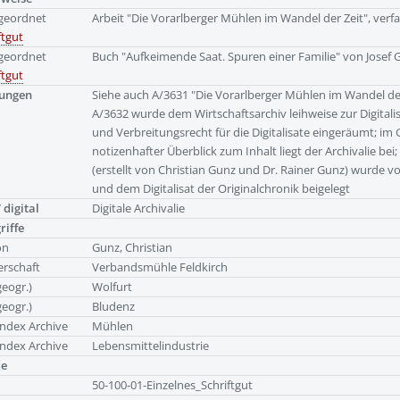
geordnet
Arbeit "Die Vorarlberger Mühlen im Wandel der Zeit", verf
ftgut
geordnet
Buch "Aufkeimende Saat. Spuren einer Familie" von Josef 
ftgut
ungen
Siehe auch A/3631 "Die Vorarlberger Mühlen im Wandel der 
A/3632 wurde dem Wirtschaftsarchiv leihweise zur Digital
und Verbreitungsrecht für die Digitalisate eingeräumt; im G
notizenhafter Überblick zum Inhalt liegt der Archivalie be
(erstellt von Christian Gunz und Dr. Rainer Gunz) wurde vo
und dem Digitalisat der Originalchronik beigelegt
 digital
Digitale Archivalie
riffe
on
Gunz, Christian
rschaft
Verbandsmühle Feldkirch
geogr.)
Wolfurt
geogr.)
Bludenz
ndex Archive
Mühlen
ndex Archive
Lebensmittelindustrie
de
50-100-01-Einzelnes_Schriftgut