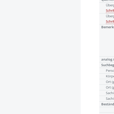
Über
Schri
Über
Schri
Bemerk
analog /
Suchbeg
Pers
Körpe
Ort (
Ort (
Sachi
Sachi
Bestän