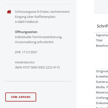
Schlossergasse 8 (Palais Liechtenstein)
Eingang über Raiffeisenplatz
A-6800 Feldkirch
Schrif
Öffnungszeiten
Signatu
individuelle Terminvereinbarung,
Titel
Voranmeldung erforderlich
Beschre
ZVR: 171213507
Vereinskonto:
IBAN AT07 5800 0002 2223 4115
Origina
Erstelle
Datieru
Maße, 
Materia
ZUM ANFANG
Umfan
Dokume