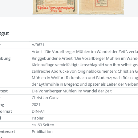
tgut
r
A/3631
Arbeit "Die Vorarlberger Mühlen im Wandel der Zeit", verf
ibung
Ringgebundene Arbeit "Die Vorarlberger Mühlen im Wandel 
Kleinauflage vervielfältigt; Umschlagbild von ihm selbst 
zahlreiche Abdrucke von Originaldokumenten; Christian Gu
Mühlen in Wolfurt Rickenbach und Bludenz; nach Rückzug 
der Eythmühle in Bregenz und später als Leiter der Verban
ltext
Die Vorarlberger Mühlen im Wandel der Zeit
r
Christian Gunz
ng
2021
Format
DIN-A4
l
Papier
g
ca. 60 Seiten
ntenart
Publikation