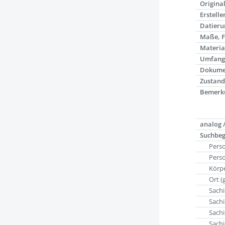
Origina
Erstelle
Datieru
Maße, 
Materia
Umfan
Dokume
Zustand
Bemerk
analog /
Suchbeg
Pers
Pers
Körpe
Ort (
Sachi
Sachi
Sachi
Sachi