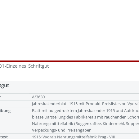
1-Einzelnes_Schriftgut
tgut
r
A/3630
Jahreskalenderblatt 1915 mit Produkt-Preisliste von Vydra
ibung
Blatt mit aufgedrucktem Jahreskalender 1915 und Aufdruck 
blasse Darstellung des Fabrikareals mit rauchenden Schorn
Nahrungsmitttelfabrik (Roggenkaffee, Kindermehl, Suppe
Verpackungs- und Preisangaben
ltext
1915; Vydra's Nahrungsmittelfabrik Prag - VIII.