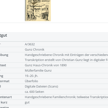
tgut
r
A/3632
Gunz Chronik
ibung
Handgeschriebene Chronik mit Einträgen der verschiedenen
Transkription erstellt von Christian Gunz liegt in digitaler 
ltext
Gunz Haus-Chronik von 1890
r
Müllerfamilie Gunz
ng
19.-20. Jh.
Format
Überfolio
l
Digitale Dateien (Scans)
g
ca. 600 Seiten
ntenart
Handgeschriebene Familienchronik; teilweise Transkriptio
 kurz
gut
rweise