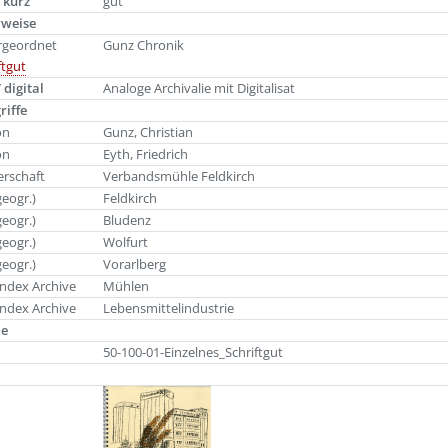
 kurz
gut
rweise
rgeordnet
Gunz Chronik
ftgut
 digital
Analoge Archivalie mit Digitalisat
riffe
on
Gunz, Christian
on
Eyth, Friedrich
rschaft
Verbandsmühle Feldkirch
geogr.)
Feldkirch
geogr.)
Bludenz
geogr.)
Wolfurt
geogr.)
Vorarlberg
ndex Archive
Mühlen
ndex Archive
Lebensmittelindustrie
de
50-100-01-Einzelnes_Schriftgut