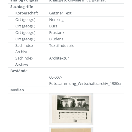
analog / digital
Analoge Archivalie mit Digitalisat
Suchbegriffe
Körperschaft
Getzner Textil
Ort (geogr.)
Nenzing
Ort (geogr.)
Bürs
Ort (geogr.)
Frastanz
Ort (geogr.)
Bludenz
Sachindex
Textilindustrie
Archive
Sachindex
Architektur
Archive
Bestände
60-007-
Fotosammlung_Wirtschaftsarchiv_1980er
Medien