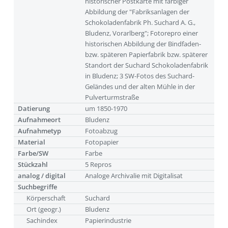
historischer Postkarte mit farbiger
Abbildung der "Fabriksanlagen der
Schokoladenfabrik Ph. Suchard A. G.,
Bludenz, Vorarlberg"; Fotorepro einer
historischen Abbildung der Bindfaden-
bzw. späteren Papierfabrik bzw. späterer
Standort der Suchard Schokoladenfabrik
in Bludenz; 3 SW-Fotos des Suchard-
Geländes und der alten Mühle in der
Pulverturmstraße
Datierung
um 1850-1970
Aufnahmeort
Bludenz
Aufnahmetyp
Fotoabzug
Material
Fotopapier
Farbe/SW
Farbe
Stückzahl
5 Repros
analog / digital
Analoge Archivalie mit Digitalisat
Suchbegriffe
Körperschaft
Suchard
Ort (geogr.)
Bludenz
Sachindex
Papierindustrie