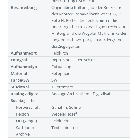
Blickrichtung Illschlucht
Beschreibung
Originalbeschriftung auf der Rückseite
des Repros: Tschavollpark, vor 1872, R-
Foto H. Bertschler, rechts hinten die
ursprüngliche Fa. Ganahl, ganz rechts im
Hintergrund die Wegeler-Mühle, links der
jüngere Tschavollpark, im Vordergrund
die Ziegelgärten
Aufnahmeort
Feldkirch
Fotograf
Repro von H. Bertschler
Aufnahmetyp
Fotoabzug
Material
Fotopapier
Farbe/SW
SW
Stückzahl
1 Fotorepro
analog / digital
Analoge Archivalie mit Digitalisat
Suchbegriffe
Körperschaft
Ganahl & Söhne
Person
Wegeler, Josef
Ort (geogr.)
Feldkirch
Sachindex
Textilindustrie
Archive