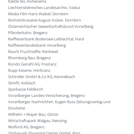
Kästle Ski, Hohenems
Liechtensteinisches Landesarchiv, Vaduz
Media Film Hans Waibel, Dornbirn
Mohrenbrauerei August Huber, Dornbirn
Österreichischer Gewerkschaftsbund Vorarlberg
Pfänderbahn, Bregenz
Raiffeisenbank Bodensee-Leiblachtal, Hard
Raiffeisenlandesbank Vorarlberg
Rauch Fruchtsäfte, Rankweil
Rhomberg Bau, Bregenz
Rondo Ganahl AG, Frastanz
Rupp Käserei, Hörbranz
Schindler GmbH & Co KG, Kennelbach
Skinfit, Koblach
Sparkasse Feldkirch
Vorarlberger Landes-Versicherung, Bregenz
Vorarlberger Nachrichten, Eugen Russ Zeitungsverlag und
Druckerei
Wilhelm + Mayer Bau, Götzis
Wirtschaftspark Walgau, Nenzing
Wolford AG, Bregenz
Zimbapark Shopping Center GmbH, Bürs